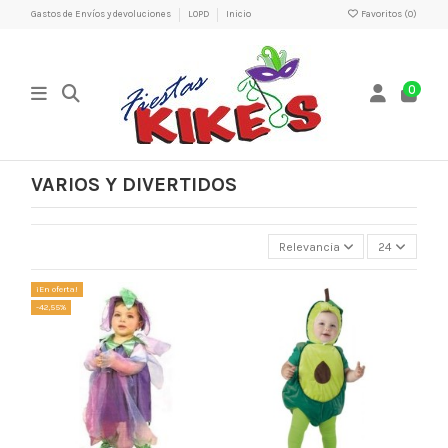
Gastos de Envíos y devoluciones
LOPD
Inicio
Favoritos (
0
)
0
VARIOS Y DIVERTIDOS
Relevancia
24
¡En oferta!
-42,55%