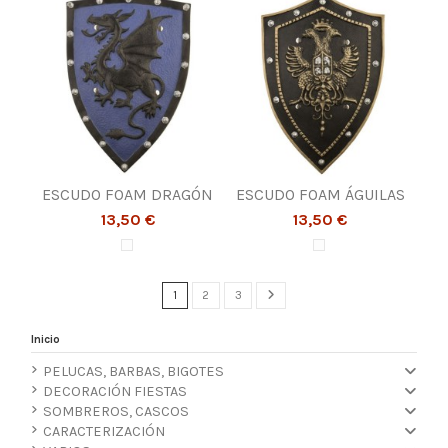
ESCUDO FOAM DRAGÓN
ESCUDO FOAM ÁGUILAS
13,50 €
13,50 €
1
2
3
Inicio
PELUCAS, BARBAS, BIGOTES
DECORACIÓN FIESTAS
SOMBREROS, CASCOS
CARACTERIZACIÓN