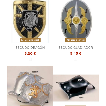
Fuera de stock
Fuera de stock
ESCUDO DRAGÓN
ESCUDO GLADIADOR
3,20 €
5,45 €