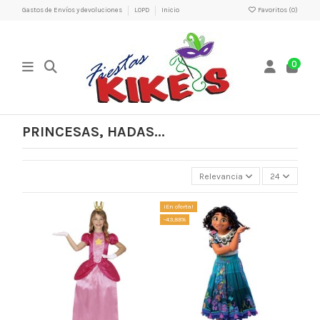
Gastos de Envíos y devoluciones
LOPD
Inicio
Favoritos (
0
)
0
PRINCESAS, HADAS...
Relevancia
24
¡En oferta!
-43,88%