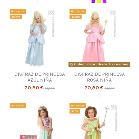
¡En oferta!
¡En oferta!
-10,34%
-10,34%
Producto disponible con otras opciones
DISFRAZ DE PRINCESA
DISFRAZ DE PRINCESA
AZUL NIÑA
ROSA NIÑA
20,80 €
20,80 €
23,20 €
23,20 €
¡En oferta!
¡En oferta!
-12,8%