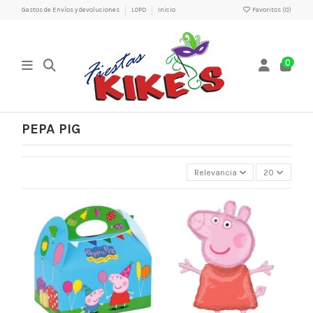
Gastos de Envíos y devoluciones
LOPD
Inicio
Favoritos (
0
)
0
PEPA PIG
Relevancia
20