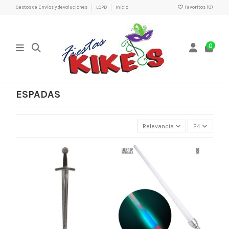
Gastos de Envíos y devoluciones
LOPD
Inicio
Favoritos (
0
)
0
ESPADAS
Relevancia
24