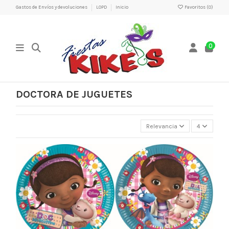
Gastos de Envíos y devoluciones
LOPD
Inicio
Favoritos (
0
)
0
DOCTORA DE JUGUETES
Relevancia
4