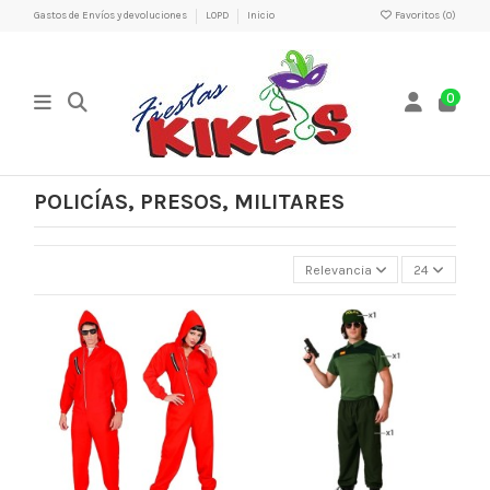
Gastos de Envíos y devoluciones
LOPD
Inicio
Favoritos (
0
)
0
POLICÍAS, PRESOS, MILITARES
Relevancia
24