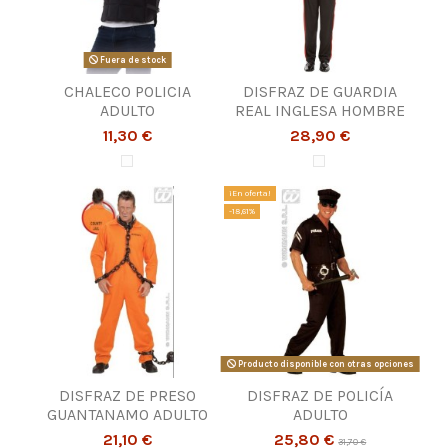
Fuera de stock
CHALECO POLICIA
DISFRAZ DE GUARDIA
ADULTO
REAL INGLESA HOMBRE
11,30 €
28,90 €
¡En oferta!
-18,61%
Producto disponible con otras opciones
DISFRAZ DE PRESO
DISFRAZ DE POLICÍA
GUANTANAMO ADULTO
ADULTO
21,10 €
25,80 €
31,70 €