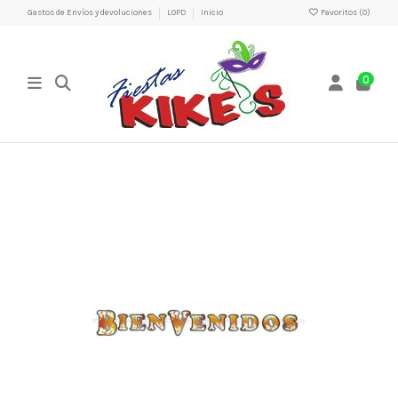
Gastos de Envíos y devoluciones
LOPD
Inicio
Favoritos (
0
)
0