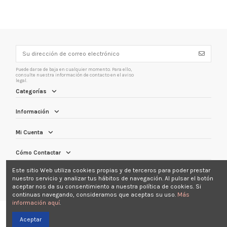
Puede darse de baja en cualquier momento. Para ello,
consulte nuestra información de contacto en el aviso
legal.
Categorías
Información
Mi Cuenta
Cómo Contactar
Este sitio Web utiliza cookies propias y de terceros para poder prestar
Síguenos
nuestro servicio y analizar tus hábitos de navegación. Al pulsar el botón
aceptar nos da su consentimiento a nuestra política de cookies. Si
continuas navegando, consideramos que aceptas su uso.
Más
información aquí
.
Aceptar