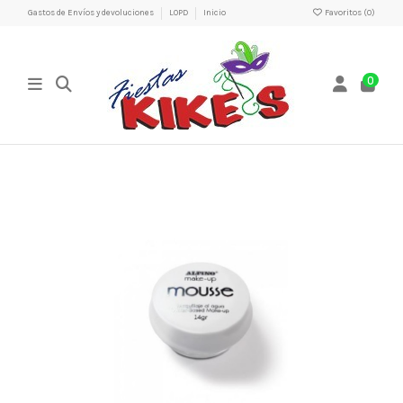
Gastos de Envíos y devoluciones
LOPD
Inicio
Favoritos (
0
)
0