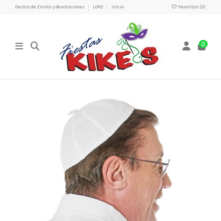
Gastos de Envíos y devoluciones
LOPD
Inicio
Favoritos (
0
)
0