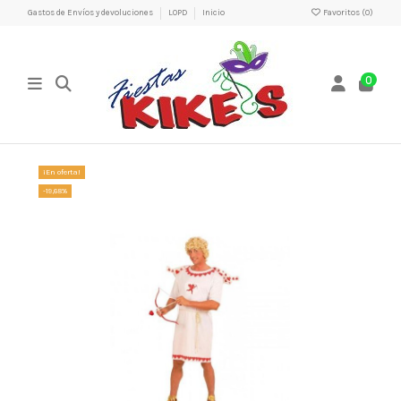
Gastos de Envíos y devoluciones
LOPD
Inicio
Favoritos (
0
)
0
¡En oferta!
-19,68%